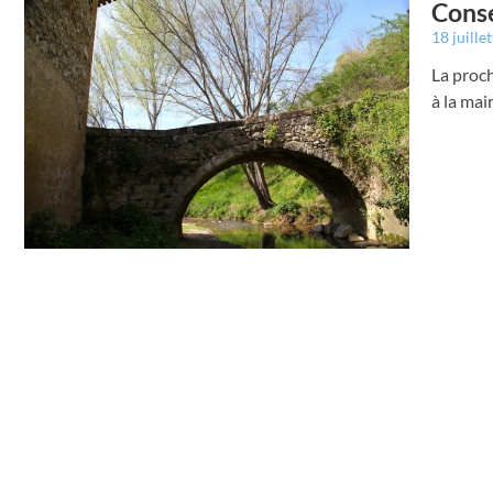
Conse
18 juille
La proch
à la mai