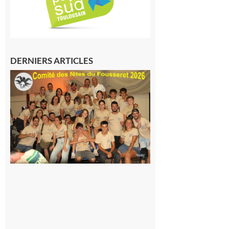
DERNIERS ARTICLES
Le
Fousseret :
la Fête de
la Saint-
Pierre est
terminée,
les Vikings
sont
rentrés
chez eux
6 août 2026