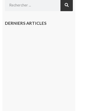
DERNIERS ARTICLES
Montréjeau
: Les sorties
du
Montréjeau
cyclo club
8 août 2026
Saint-
Araille :
la
dernière
rando à
la
fraîche
de la
saison