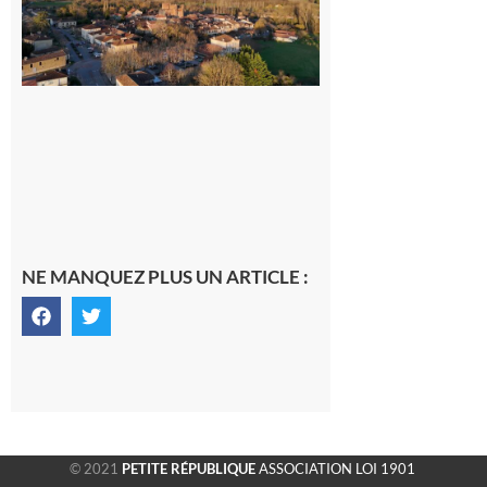
généraliste
dans la cité
gersoise
6 août 2026
NE MANQUEZ PLUS UN ARTICLE :
© 2021
PETITE RÉPUBLIQUE
ASSOCIATION LOI 1901