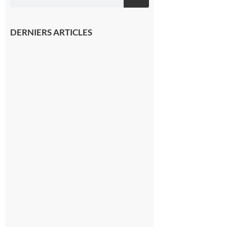
DERNIERS ARTICLES
Montréjeau
: Les sorties
du
Montréjeau
cyclo club
8 août 2026
Saint-
Araille :
la
dernière
rando à
la
fraîche
de la
saison
était à
Cazac