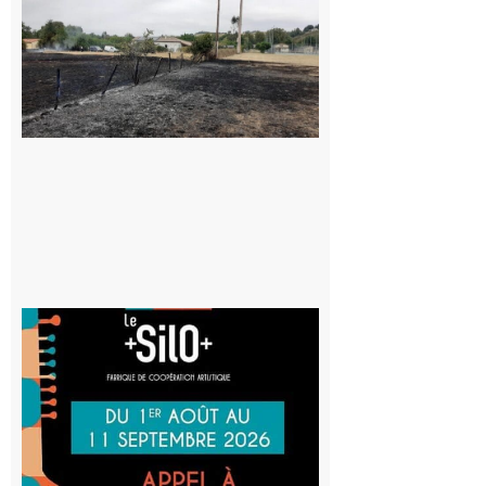
Montesquieu-
Volvestre : la
commune
appelle à la
vigilance face
au risque
d’incendie
8 août 2026
Aurignac
: La
Cafetière
participe
au projet
Musiques
actuelles
et Tiers-
lieux,