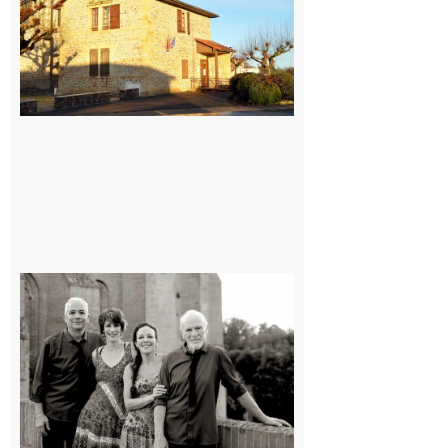
7 août 2026
Rieux-
Volvestre
« Canaletto »
en concert !
7 août 2026