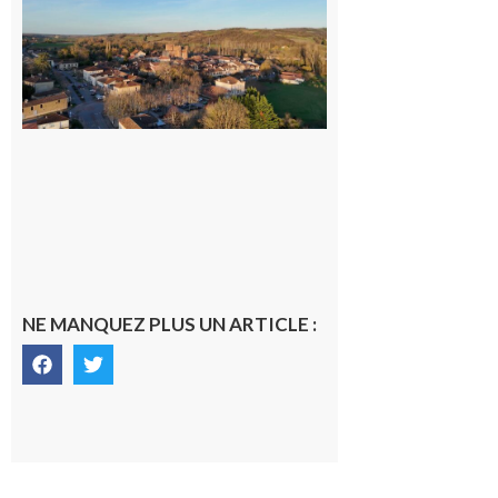
nouveau
médecin
généraliste
dans la cité
gersoise
6 août 2026
NE MANQUEZ PLUS UN ARTICLE :