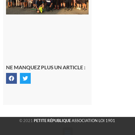
la
fraîche
de la
saison
était à
Cazac
8 août
2026
NE MANQUEZ PLUS UN ARTICLE :
© 2021
PETITE RÉPUBLIQUE
ASSOCIATION LOI 1901