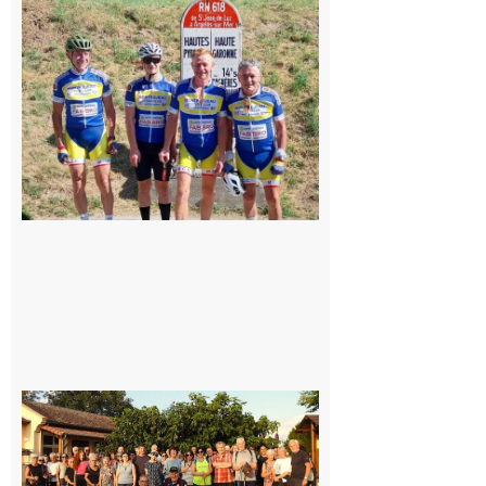
Montréjeau
: Les sorties
du
Montréjeau
cyclo club
8 août 2026
Saint-
Araille :
la
dernière
rando à