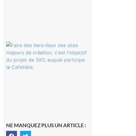
Aurignac
: La
Cafetière
participe
au projet
Musiques
actuelles
et Tiers-
lieux,
avec le
SilO
8 août 2026
NE MANQUEZ PLUS UN ARTICLE :