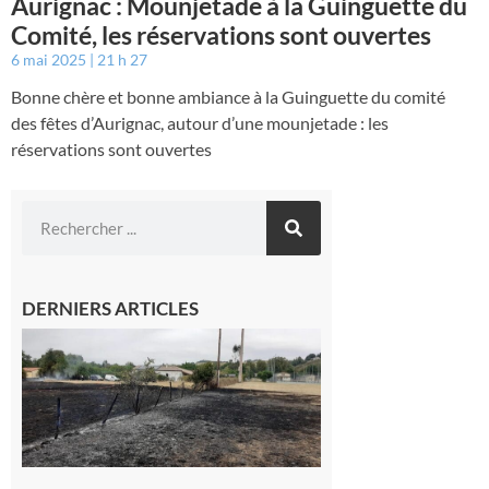
Aurignac : Mounjetade à la Guinguette du
Comité, les réservations sont ouvertes
6 mai 2025
21 h 27
Bonne chère et bonne ambiance à la Guinguette du comité
des fêtes d’Aurignac, autour d’une mounjetade : les
réservations sont ouvertes
DERNIERS ARTICLES
Montesquieu-
Volvestre : la
commune
appelle à la
vigilance face
au risque
d’incendie
8 août 2026