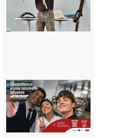
céleste au
Musée de
l’Aurignacien
pour un
voyage hors
du temps
10 août 2026
Ouverture
d’un CFA
en Haute-
Garonne
10 août 2026