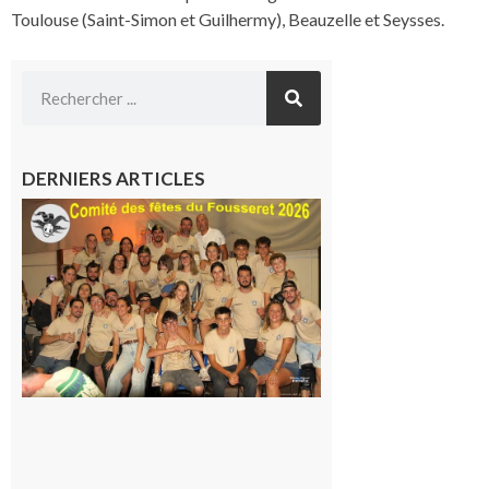
Toulouse (Saint-Simon et Guilhermy), Beauzelle et Seysses.
DERNIERS ARTICLES
Le
Fousseret :
la Fête de
la Saint-
Pierre est
terminée,
les Vikings
sont
rentrés
chez eux
6 août 2026