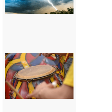
orange pour
orages sur le
département de
la Haute-
Garonne
9 août 2026
Latoue :
Initiation
à la
batucada,
pour
apprendre
les
rythmes
brésiliens
avec
Lacunapa
9 août 2026