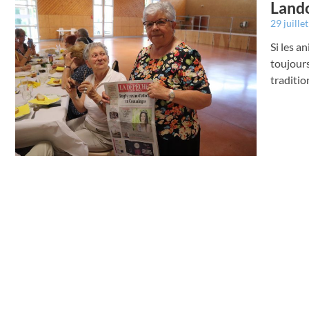
Lando
29 juille
Si les a
toujours
traditio