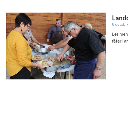
Lando
8 octobr
Les memb
fêter l’