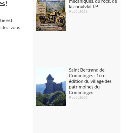
mécaniques, du rock, de
es!
la convivialité!
9 août 2026
tié est
endez-vous
Saint Bertrand de
Comminges : 1ère
édition du village des
patrimoines du
Comminges
9 août 2026