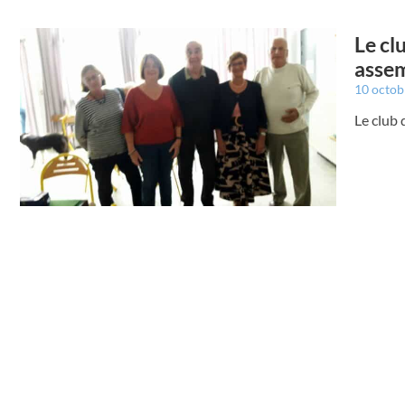
Le cl
asse
10 octo
Le club