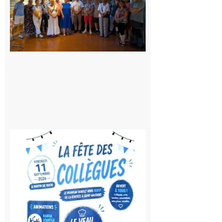
jours de
fête au
rythme
de la
Saint-
Laurent
10 août
2026
Saint-
Gaudens:
Fête des
Collègues
à la
rentrée !
10 août
2026