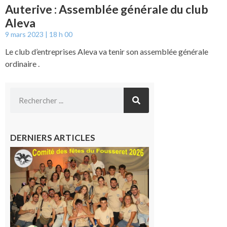
Auterive : Assemblée générale du club
Aleva
9 mars 2023
18 h 00
Le club d’entreprises Aleva va tenir son assemblée générale
ordinaire .
DERNIERS ARTICLES
Le
Fousseret :
la Fête de
la Saint-
Pierre est
terminée,
les Vikings
sont