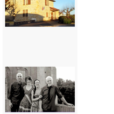
7 août 2026
Rieux-
Volvestre
« Canaletto »
en concert !
7 août 2026