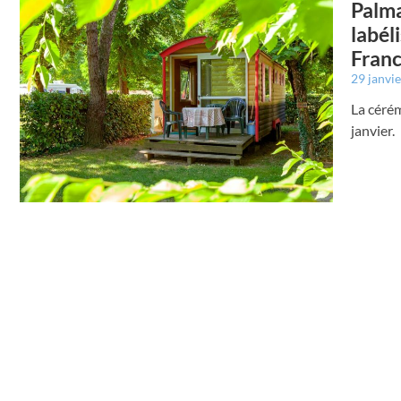
Palma
labél
Franc
29 janvi
La céré
janvier.