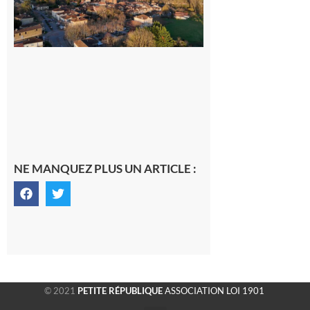
généraliste
dans la cité
gersoise
6 août 2026
NE MANQUEZ PLUS UN ARTICLE :
© 2021
PETITE RÉPUBLIQUE
ASSOCIATION LOI 1901