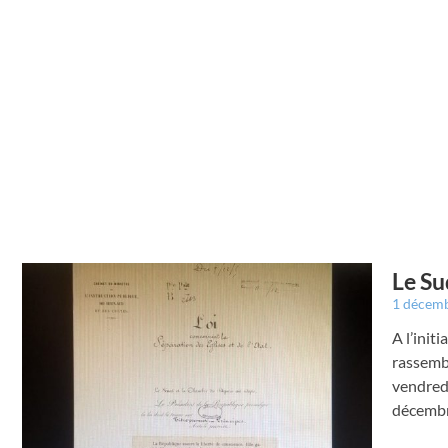
Le Su
1 décem
A l’init
rassembl
vendred
décembr