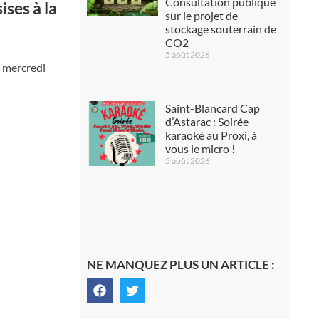
Consultation publique
ises à la
sur le projet de
stockage souterrain de
CO2
5 août 2026
e mercredi
Saint-Blancard Cap
d’Astarac : Soirée
karaoké au Proxi, à
vous le micro !
5 août 2026
NE MANQUEZ PLUS UN ARTICLE :