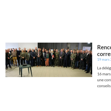
Renco
corre
19 mars
La délég
16 mars 
une conf
conseil