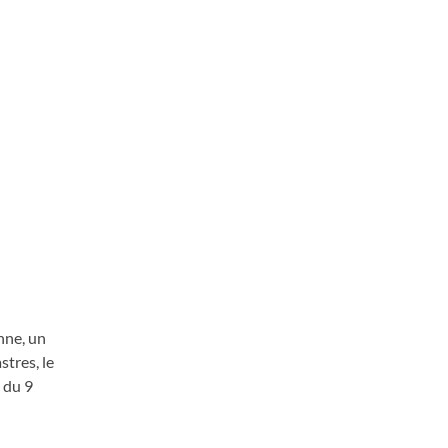
nne, un
tres, le
 du 9