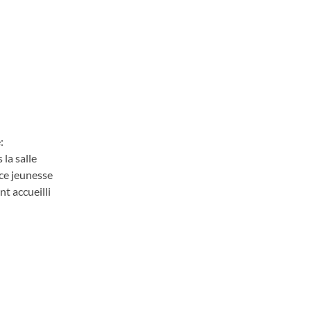
:
 la salle
ce jeunesse
t accueilli