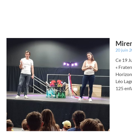
Mirem
20 juin 
Ce 19 Ju
« Frater
Horizon
Léo Lag
125 enfa