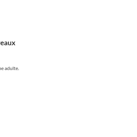
veaux
ne adulte.