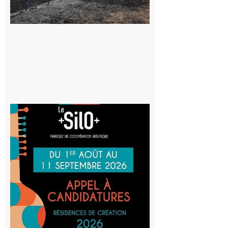
vigilance face
au risque
d’incendie
8 août 2026
Aurignac
: La
Cafetière
participe
au projet
Musiques
actuelles
et Tiers-
lieux,
avec le
SilO
8 août 2026