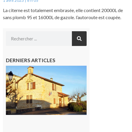
1 avril 2023
8 h 05
La citerne est totalement embrasée, elle contient 20000L de
sans plomb 95 et 16000L de gazole. l’autoroute est coupée.
DERNIERS ARTICLES
Franquevielle
: La fête au
village !
7 août 2026