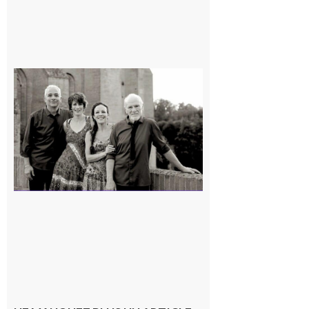
Rieux-
Volvestre
« Canaletto »
en concert !
7 août 2026