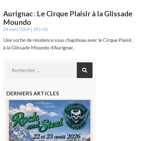
Aurignac : Le Cirque Plaisir à la Glissade
Moundo
24 mars 2024
18 h 00
Une sortie de résidence sous chapiteau avec le Cirque Plaisir,
à la Glissade Moundo d’Aurignac.
DERNIERS ARTICLES
Loures-
Barousse :
Rock and
Steel : de
belles
mécaniques,
du rock, de