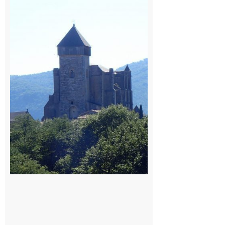
Bertrand de
Comminges
: 1ère
édition du
village des
patrimoines
du
Comminges
9 août 2026