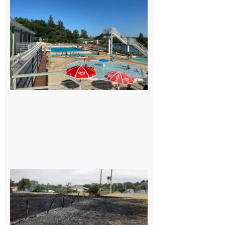
sur-Gesse :
Une
convention
entre la
Mairie et le
Collège
pour la
piscine
8 août 2026
Montesquieu-
Volvestre : la
commune
appelle à la
vigilance face
au risque