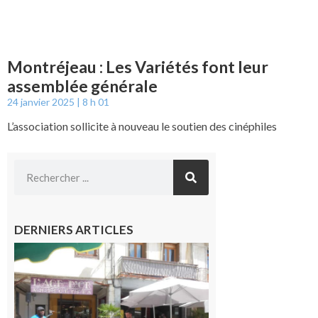
Montréjeau : Les Variétés font leur
assemblée générale
24 janvier 2025
8 h 01
L’association sollicite à nouveau le soutien des cinéphiles
DERNIERS ARTICLES
Saint-
Gaudens :
Les
prochains
rendez-
vous