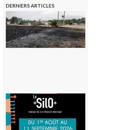
DERNIERS ARTICLES
Montesquieu-
Volvestre : la
commune
appelle à la
vigilance face
au risque
d’incendie
8 août 2026
Aurignac
: La
Cafetière
participe
au projet
Musiques
actuelles