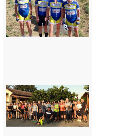
cyclo club
8 août 2026
Saint-
Araille :
la
dernière
rando à
la
fraîche
de la
saison