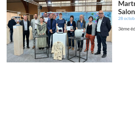
Martr
Salon
28 octo
3ème édi