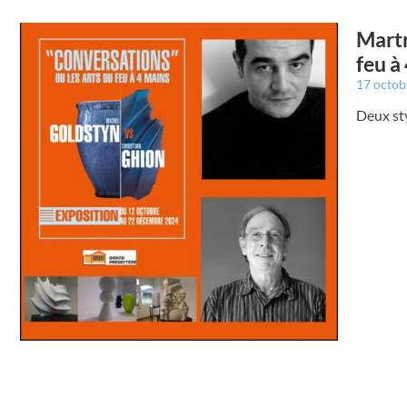
Martr
feu à
17 octo
Deux st