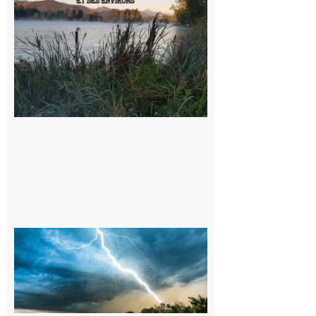
sorties en
Barousse,
Neste,
Montréjeau
et ses
environs
9 août 2026
09/08/26 :
Vigilance
météorologique
orange pour
orages sur le
département de
la Haute-