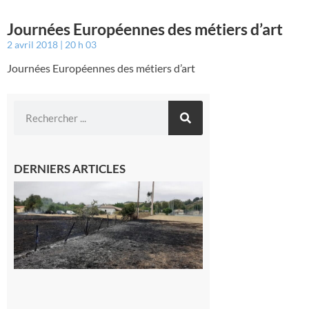
Journées Européennes des métiers d’art
2 avril 2018
20 h 03
Journées Européennes des métiers d’art
DERNIERS ARTICLES
Montesquieu-
Volvestre : la
commune
appelle à la
vigilance face
au risque
d’incendie
8 août 2026