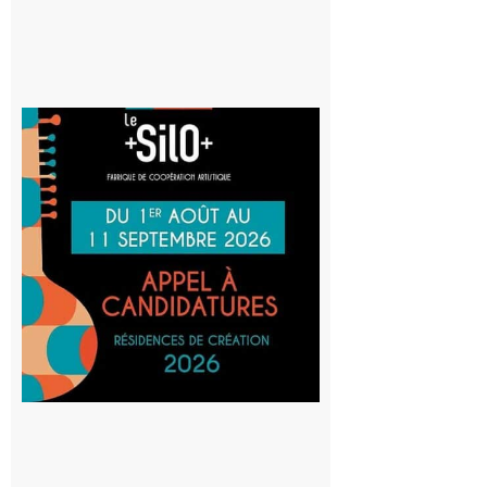
Aurignac
: La
Cafetière
participe
au projet
Musiques
actuelles
et Tiers-
lieux,
avec le
SilO
8 août 2026