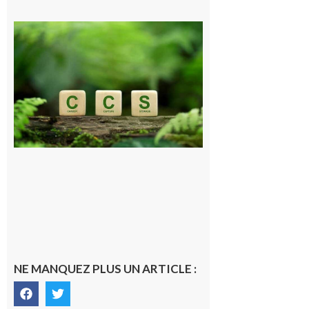
Comminges
et Piémont
Pyrénéen :
Consultation
publique sur
le projet de
stockage
souterrain
de CO2
5 août 2026
NE MANQUEZ PLUS UN ARTICLE :