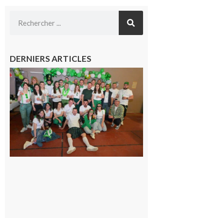
DERNIERS ARTICLES
Boulogne-
sur-Gesse :
Quatre jours
de fête avec
le Comité, un
programme
exceptionnel
6 août 2026