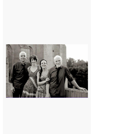
Rieux-
Volvestre
« Canaletto »
en concert !
7 août 2026