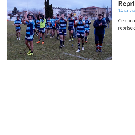
Repr
11 janvi
Ce diman
reprise