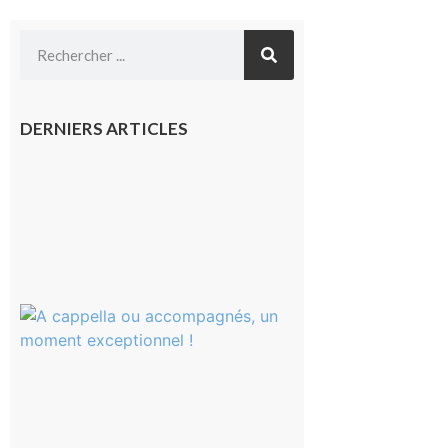
DERNIERS ARTICLES
Franquevielle
: La fête au
village !
7 août 2026
Rieux-
Volvestre
« Canaletto »
en concert !
7 août 2026