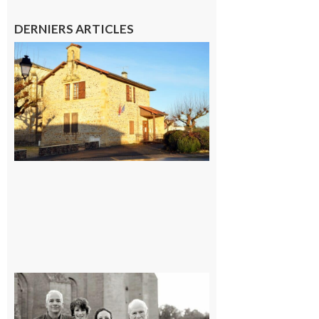
DERNIERS ARTICLES
Franquevielle
: La fête au
village !
7 août 2026
Rieux-
Volvestre
« Canaletto »