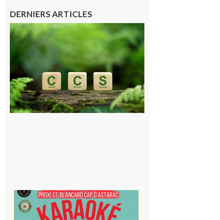
DERNIERS ARTICLES
Comminges
et Piémont
Pyrénéen :
Consultation
publique sur
le projet de
stockage
souterrain
de CO2
5 août 2026
Saint-
Blancard
Cap