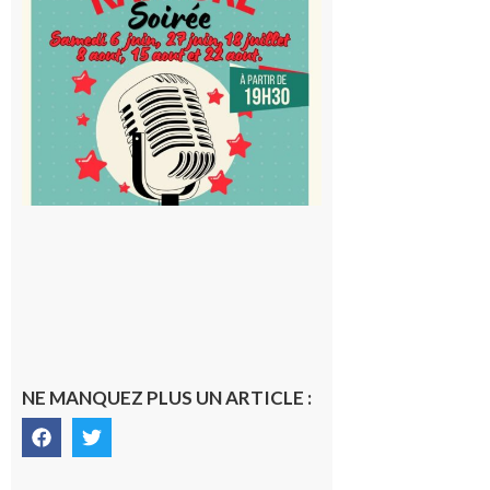
d’Astarac
: Soirée
karaoké
au Proxi,
à vous le
micro !
5 août 2026
NE MANQUEZ PLUS UN ARTICLE :