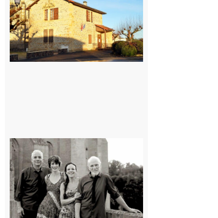
village !
7 août 2026
Rieux-
Volvestre
« Canaletto »
en concert !
7 août 2026