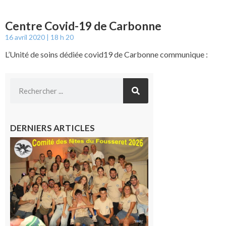
Centre Covid-19 de Carbonne
16 avril 2020
18 h 20
L’Unité de soins dédiée covid19 de Carbonne communique :
DERNIERS ARTICLES
Le
Fousseret :
la Fête de
la Saint-
Pierre est
terminée,
les Vikings
sont
rentrés