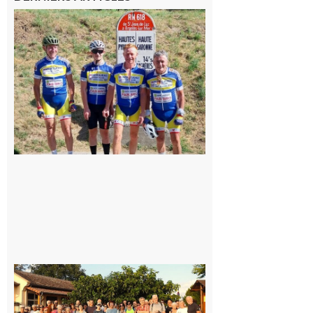
Montréjeau
: Les sorties
du
Montréjeau
cyclo club
8 août 2026
Saint-
Araille :
la
dernière