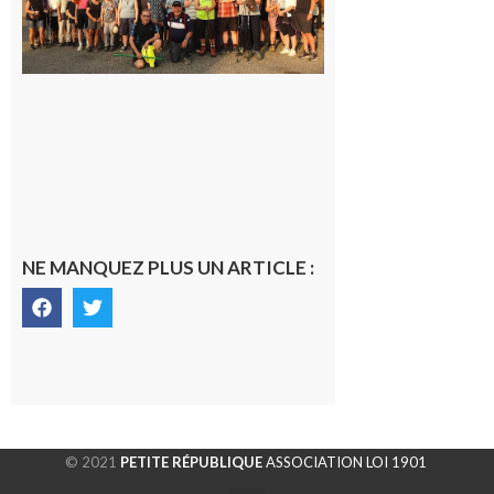
rando à
la
fraîche
de la
saison
était à
Cazac
8 août
2026
NE MANQUEZ PLUS UN ARTICLE :
© 2021
PETITE RÉPUBLIQUE
ASSOCIATION LOI 1901