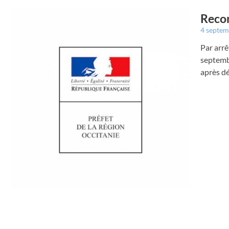
Recon
4 septe
Par arrê
septembr
après dé