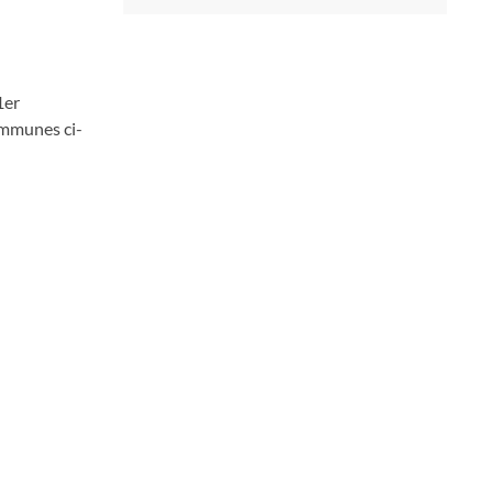
1er
ommunes ci-