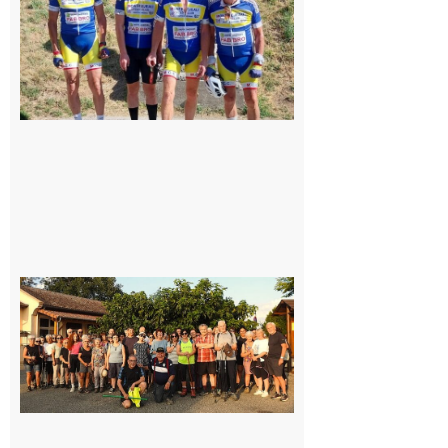
8 août 2026
Saint-
Araille :
la
dernière
rando à
la
fraîche
de la
saison