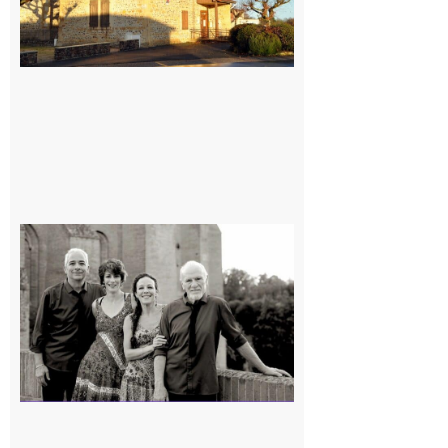
Rieux-
Volvestre
« Canaletto »
en concert !
7 août 2026