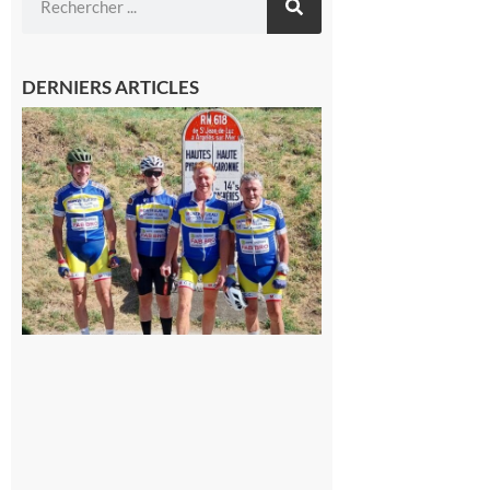
DERNIERS ARTICLES
Montréjeau
: Les sorties
du
Montréjeau
cyclo club
8 août 2026