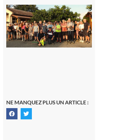
Saint-
Araille :
la
dernière
rando à
la
fraîche
de la
saison
était à
Cazac
8 août
2026
NE MANQUEZ PLUS UN ARTICLE :