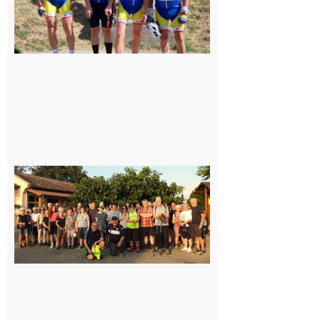
Saint-
Araille :
la
dernière
rando à
la
fraîche
de la
saison
était à
Cazac