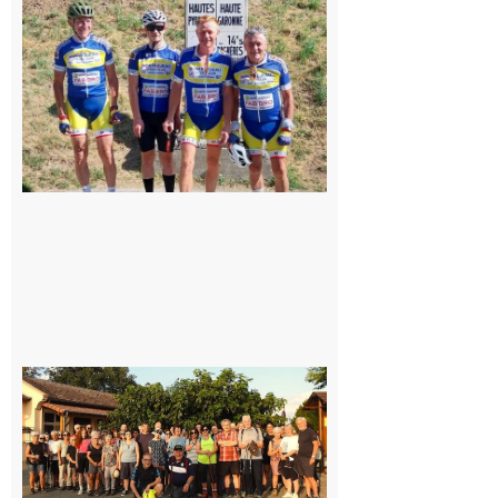
du
Montréjeau
cyclo club
8 août 2026
Saint-
Araille :
la
dernière
rando à
la