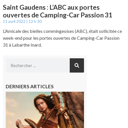
Saint Gaudens : L’ABC aux portes
ouvertes de Camping-Car Passion 31
11 avril 2022
12 h 30
L’Amicale des bielles commingeoises (ABC), était sollicitée ce
week-end pour les portes ouvertes de Camping-Car Passion
31 à Labarthe Inard.
DERNIERS ARTICLES
Boulogne-
sur-Gesse :
Ciné
Lumière,
demandez
le
programme