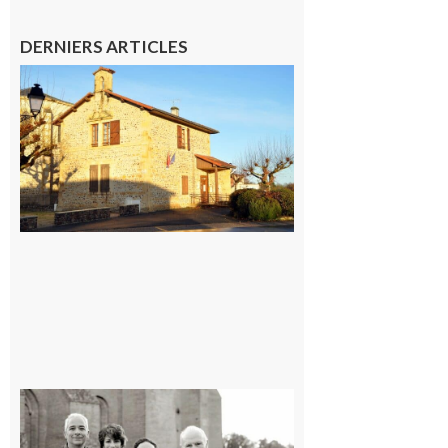
DERNIERS ARTICLES
Franquevielle
: La fête au
village !
7 août 2026
Rieux-
Volvestre
« Canaletto »