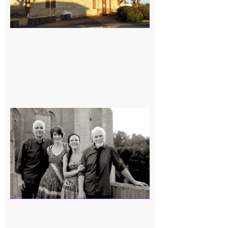
Rieux-
Volvestre
« Canaletto »
en concert !
7 août 2026