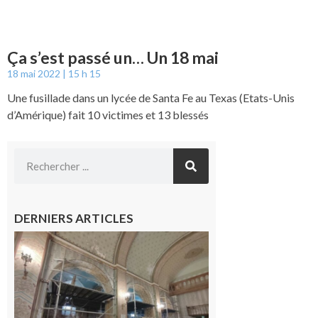
Ça s’est passé un… Un 18 mai
18 mai 2022
15 h 15
Une fusillade dans un lycée de Santa Fe au Texas (Etats-Unis
d’Amérique) fait 10 victimes et 13 blessés
DERNIERS ARTICLES
Pas de
célébration
du 15 août
cette année
à l’Aouach
7 août 2026